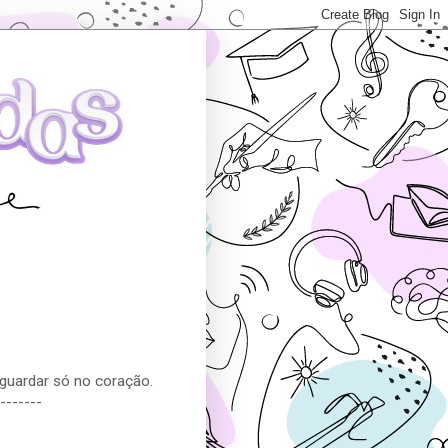
guardar só no coração.
-------