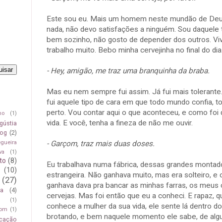
Este sou eu. Mais um homem neste mundão de Deu
nada, não devo satisfações a ninguém. Sou daquele
bem sozinho, não gosto de depender dos outros. Vivo
trabalho muito. Bebo minha cervejinha no final do dia
- Hey, amigão, me traz uma branquinha da braba.
Mas eu nem sempre fui assim. Já fui mais tolerante. 
fui aquele tipo de cara em que todo mundo confia, t
perto. Vou contar aqui o que aconteceu, e como foi 
mo
(1)
vida. E você, tenha a fineza de não me ouvir.
gústia
log
(2)
- Garçom, traz mais duas doses.
egueira
va
(1)
to
(8)
Eu trabalhava numa fábrica, dessas grandes montad
(10)
estrangeira. Não ganhava muito, mas era solteiro, e 
(27)
ganhava dava pra bancar as minhas farras, os meus 
ça
(4)
cervejas. Mas foi então que eu a conheci. E rapaz
(1)
conhece a mulher da sua vida, ele sente lá dentro do
om
(1)
brotando, e bem naquele momento ele sabe, de alg
icação