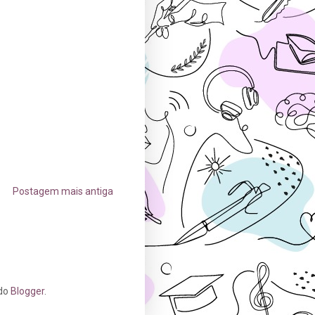
Postagem mais antiga
 do
Blogger
.