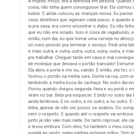
A mulher, moço, era a teimosia em pessoa. Quand
coisa, não tinha quem conseguisse tirar. Ela cismou 
beber. E ainda colocou as crianças nessa. Eu passei 
casa, detetives que vigiavam cada passo, e quando 
ia pra casa, era como encontrar o diabo. Eu não tinha
que eu não era viciado. Isso é coisa de vagabundo, 
então, num dia, eu quis tomar uma cerveja no almoço.
só meio período pra terminar o serviço. Pedi uma lati
e mais outra, e outra, outra, outra, outra, outra, e ma
pra trabalhar. Cheguei tarde em casa e mal conseguia
de moleque que deixava o portão trancado! Esmurrei
Ela abriu a porta e me viu, caindo. E então, ela fez o
fechou o portão na minha cara. Dormi na rua, com u
lambendo a minha boca de cachaça. No outro dia era
Piorou quando chegou segunda-feira e eu perdi o e
viram no bar. Bebi pra esquecer. E bebi no outro di
ainda lembrava. E no outro, e no outro, e no outro. 
tinha, apesar de não ser pouco, se acabou. Do com
nem o respeito. E quando até o respeito vai embora
junto já não vale mais nada. De tanto reprovar, ela
e levou embora. Com eles, foi também o meu coraçã
jogada ao vento, pelas minhas próprias mãos. Tem p