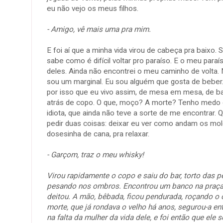
eu não vejo os meus filhos.
- Amigo, vê mais uma pra mim.
E foi aí que a minha vida virou de cabeça pra baixo. 
sabe como é difícil voltar pro paraíso. E o meu paraí
deles. Ainda não encontrei o meu caminho de volta.
sou um marginal. Eu sou alguém que gosta de beber. 
por isso que eu vivo assim, de mesa em mesa, de ba
atrás de copo. O que, moço? A morte? Tenho medo 
idiota, que ainda não teve a sorte de me encontrar. Q
pedir duas coisas: deixar eu ver como andam os mo
dosesinha de cana, pra relaxar.
- Garçom, traz o meu whisky!
Virou rapidamente o copo e saiu do bar, torto das per
pesando nos ombros. Encontrou um banco na praça.
deitou. A mão, bêbada, ficou pendurada, roçando o
morte, que já rondava o velho há anos, segurou-a e
na falta da mulher da vida dele, e foi então que ele 