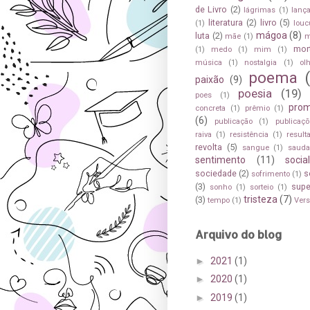
de Livro
(2)
lágrimas
(1)
lanç
literatura
(2)
livro
(5)
(1)
louc
mágoa
(8)
luta
(2)
mãe
(1)
m
mor
(1)
medo
(1)
mim
(1)
música
(1)
nostalgia
(1)
ol
poema
paixão
(9)
poesia
(19)
poes
(1)
pro
concreta
(1)
prêmio
(1)
(6)
publicação
(1)
publicaçõ
raiva
(1)
resistência
(1)
result
revolta
(5)
sangue
(1)
saud
sentimento
(11)
socia
sociedade
(2)
s
sofrimento
(1)
(3)
sup
sonho
(1)
sorteio
(1)
tristeza
(7)
(3)
tempo
(1)
Ver
Arquivo do blog
►
2021
(1)
►
2020
(1)
►
2019
(1)