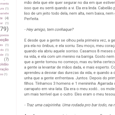
mão dela que ele quer segurar no dia em que estiver 
amento
isso que eu senti quando a vi. Ela era linda. Cabelão 
ura
(1)
liso de um jeito todo dela, nem alta, nem baixa, ne
arielle
te
(4)
Perfeita.
har
(1)
(79)
- Hey amigo, tem conhaque?
poesia
moção
E desde que a gente se olhou pela primeira vez, a g
pra ela no ônibus, e ela sorriu. Seu moço, meu cora
es
(1)
ado
(1)
quando ela abriu aquele sorriso. Casamos 8 meses d
ade
(1)
na vida, e ela com um menino na barriga. Gosto ne
l
(7)
que a gente tomou no começo, mas eu tinha certez
olidão
a gente ia levantar de mãos dada, e mais esperto. 
eração
aprendeu a desviar das durezas da vida, e quando a di
sos
(1)
unha que a gente enfrentava. Juntos. Depois do prim
filhos. Tínhamos 3 homens e 1 menininha. Agarrad
carrapato em vira-lata. Ela era o meu xodó... os mol
um mais terrível que o outro. Eles eram o meu tesou
- Traz uma caipirinha. Uma rodada pro bar todo, na 