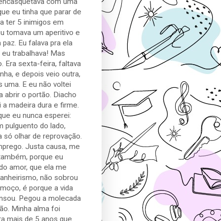
o encasquetava com uma
que eu tinha que parar de
a ter 5 inimigos em
eu tomava um aperitivo e
 paz. Eu falava pra ela
e eu trabalhava! Mas
 Era sexta-feira, faltava
nha, e depois veio outra,
is uma. E eu não voltei
 abrir o portão. Diacho
 a madeira dura e firme.
 que eu nunca esperei:
m pulguento do lado,
 só olhar de reprovação.
mprego. Justa causa, me
a também, porque eu
E do amor, que ela me
panheirismo, não sobrou
 moço, é porque a vida
 cansou. Pegou a molecada
o. Minha alma foi
ra mais de 5 anos que