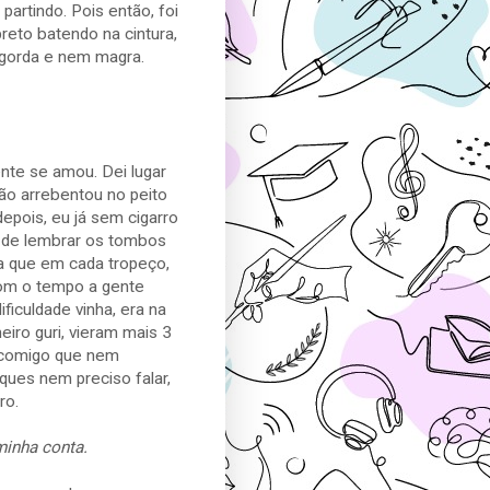
partindo. Pois então, foi
preto batendo na cintura,
m gorda e nem magra.
ente se amou. Dei lugar
ção arrebentou no peito
epois, eu já sem cigarro
m de lembrar os tombos
a que em cada tropeço,
Com o tempo a gente
ficuldade vinha, era na
eiro guri, vieram mais 3
a comigo que nem
eques nem preciso falar,
ro.
minha conta.