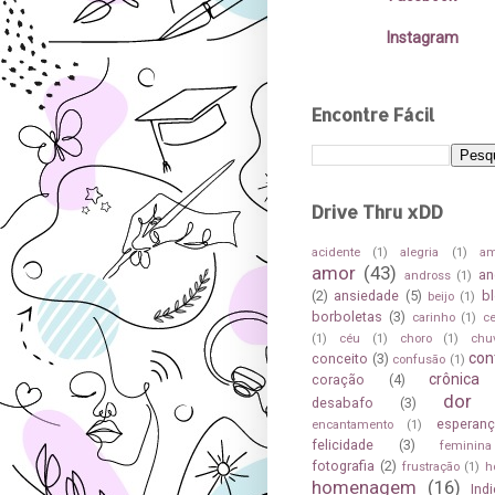
Instagram
Encontre Fácil
Drive Thru xDD
acidente
(1)
alegria
(1)
a
amor
(43)
an
andross
(1)
(2)
ansiedade
(5)
b
beijo
(1)
borboletas
(3)
carinho
(1)
c
(1)
céu
(1)
choro
(1)
chu
con
conceito
(3)
confusão
(1)
crônica
coração
(4)
dor
desabafo
(3)
esperan
encantamento
(1)
felicidade
(3)
feminina
fotografia
(2)
frustração
(1)
h
homenagem
(16)
Ind