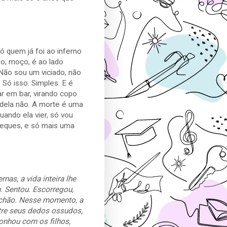
Só quem já foi ao inferno
so, moço, é ao lado
 Não sou um viciado, não
Só isso. Simples. E é
r em bar, virando copo
dela não. A morte é uma
uando ela vier, só vou
leques, e só mais uma
nas, a vida inteira lhe
 Sentou. Escorregou,
 chão. Nesse momento, a
ntre seus dedos ossudos,
sonhou com os filhos,