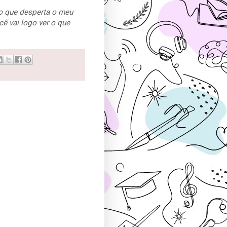
o que desperta o meu
cê vai logo ver o que