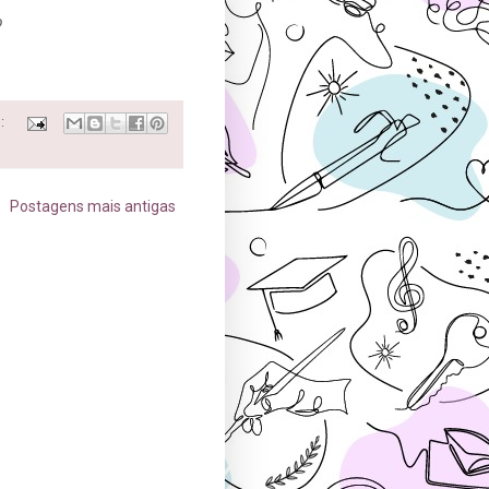
o
s:
Postagens mais antigas