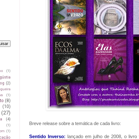
mo
(1)
gústia
log
(2)
egueira
va
(1)
to
(8)
(10)
(27)
ça
(4)
Breve release sobre a temática de cada livro:
(1)
om
(1)
Sentido Inverso:
lançado em julho de 2008, o livro
icação