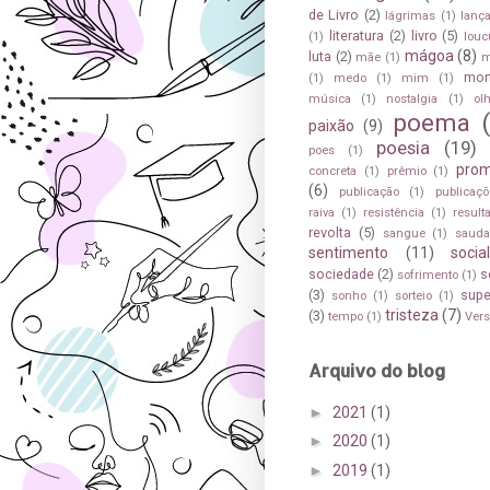
de Livro
(2)
lágrimas
(1)
lanç
literatura
(2)
livro
(5)
(1)
louc
mágoa
(8)
luta
(2)
mãe
(1)
m
mor
(1)
medo
(1)
mim
(1)
música
(1)
nostalgia
(1)
ol
poema
paixão
(9)
poesia
(19)
poes
(1)
pro
concreta
(1)
prêmio
(1)
(6)
publicação
(1)
publicaçõ
raiva
(1)
resistência
(1)
result
revolta
(5)
sangue
(1)
saud
sentimento
(11)
socia
sociedade
(2)
s
sofrimento
(1)
(3)
sup
sonho
(1)
sorteio
(1)
tristeza
(7)
(3)
tempo
(1)
Ver
Arquivo do blog
►
2021
(1)
►
2020
(1)
►
2019
(1)