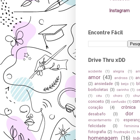
Instagram
Encontre Fácil
Drive Thru xDD
acidente
(1)
alegria
(1)
a
amor
(43)
an
andross
(1)
(2)
ansiedade
(5)
b
beijo
(1)
borboletas
(3)
carinho
(1)
c
(1)
céu
(1)
choro
(1)
chu
con
conceito
(3)
confusão
(1)
crônica
coração
(4)
dor
desabafo
(3)
esperan
encantamento
(1)
felicidade
(3)
feminina
fotografia
(2)
frustração
(1)
h
homenagem
(16)
Ind