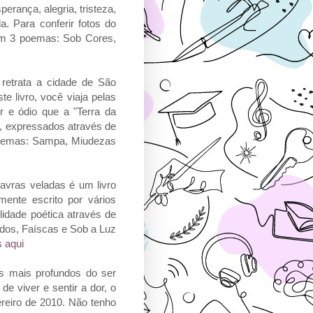
rança, alegria, tristeza,
a. Para conferir fotos do
com 3 poemas: Sob Cores,
etrata a cidade de São
 livro, você viaja pelas
 e ódio que a "Terra da
, expressados através de
poemas: Sampa, Miudezas
avras veladas é um livro
ente escrito por vários
lidade poética através de
udos, Faíscas e Sob a Luz
 aqui
s mais profundos do ser
e viver e sentir a dor, o
ereiro de 2010. Não tenho