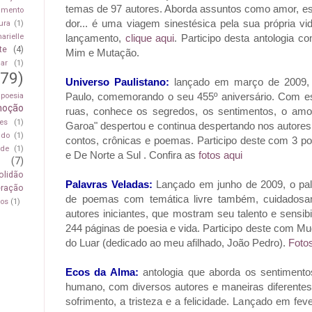
temas de 97 autores. Aborda assuntos como amor, espe
amento
dor... é uma viagem sinestésica pela sua própria vid
ura
(1)
lançamento,
clique aqui
. Participo desta antologia 
arielle
te
(4)
Mim e Mutação.
har
(1)
(79)
Universo Paulistano:
lançado em março de 2009, r
Paulo, comemorando o seu 455º aniversário. Com este
poesia
moção
ruas, conhece os segredos, os sentimentos, o amor
es
(1)
Garoa" despertou e continua despertando nos autores
ado
(1)
contos, crônicas e poemas. Participo deste com 3 
ade
(1)
e De Norte a Sul . Confira as
fotos aqui
l
(7)
olidão
Palavras Veladas:
Lançado em junho de 2009, o pal
eração
de poemas com temática livre também, cuidadosam
sos
(1)
autores iniciantes, que mostram seu talento e sensibi
244 páginas de poesia e vida. Participo deste com M
do Luar (dedicado ao meu afilhado, João Pedro).
Fotos
Ecos da Alma:
antologia que aborda os sentimento
humano, com diversos autores e maneiras diferentes d
sofrimento, a tristeza e a felicidade. Lançado em fev