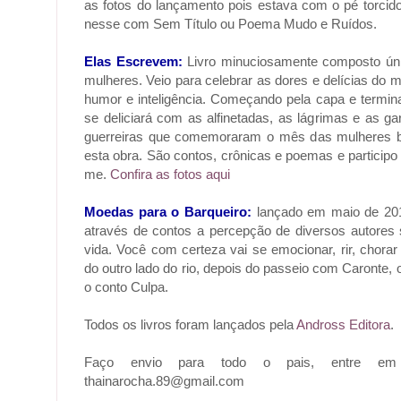
as fotos do lançamento pois estava com o pé torcid
nesse com Sem Título ou Poema Mudo e Ruídos.
Elas Escrevem:
Livro minuciosamente composto úni
mulheres. Veio para celebrar as dores e delícias do
humor e inteligência. Começando pela capa e termina
se deliciará com as alfinetadas, as lágrimas e as g
guerreiras que comemoraram o mês das mulheres 
esta obra. São contos, crônicas e poemas e participo
me.
Confira as fotos aqui
Moedas para o Barqueiro:
lançado em maio de 2010
através de contos a percepção de diversos autores 
vida. Você com certeza vai se emocionar, rir, chora
do outro lado do rio, depois do passeio com Caronte, 
o conto Culpa.
Todos os livros foram lançados pela
Andross Editora
.
Faço envio para todo o pais, entre em 
thainarocha.89@gmail.com