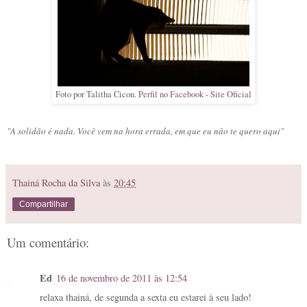
Foto por Talitha Cicon.
Perfil no Facebook
-
Site Oficial
"A solidão é nada. Você vem na hora errada, em que eu não te quero aqui"
Thainá Rocha da Silva
às
20:45
Compartilhar
Um comentário:
Ed
16 de novembro de 2011 às 12:54
relaxa thainá, de segunda a sexta eu estarei à seu lado!